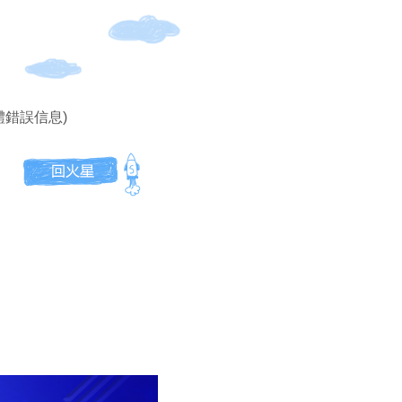
體錯誤信息)