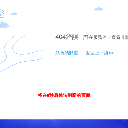
404
錯誤
(可在服務器上查看具
站長請點擊
返回上一級>>