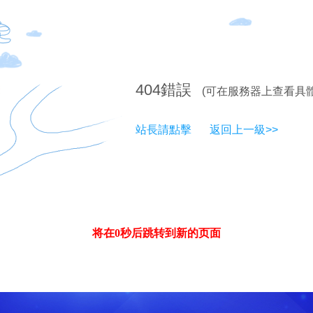
404
錯誤
(可在服務器上查看具
站長請點擊
返回上一級>>