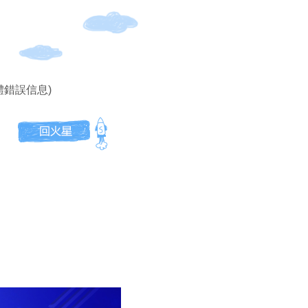
體錯誤信息)