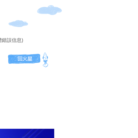
體錯誤信息)