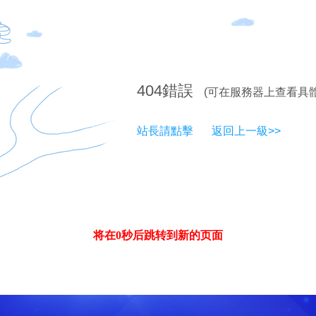
404
錯誤
(可在服務器上查看具
站長請點擊
返回上一級>>