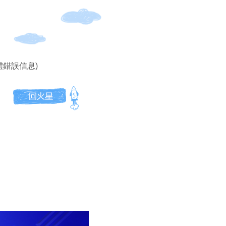
體錯誤信息)