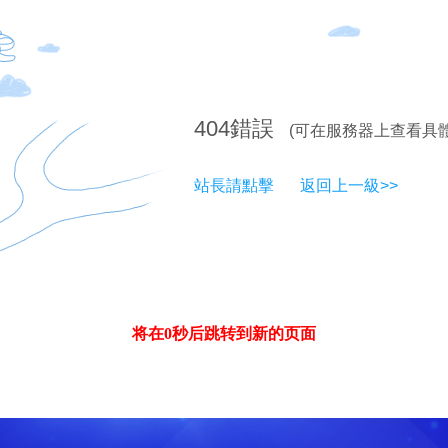
404
錯誤
(可在服務器上查看具
站長請點擊
返回上一級>>