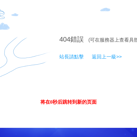
404
錯誤
(可在服務器上查看具
站長請點擊
返回上一級>>