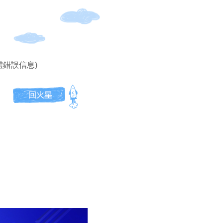
體錯誤信息)