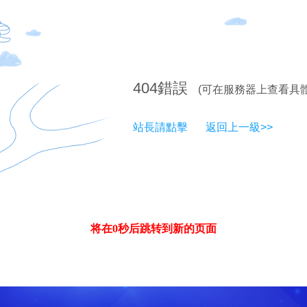
404
錯誤
(可在服務器上查看具
站長請點擊
返回上一級>>