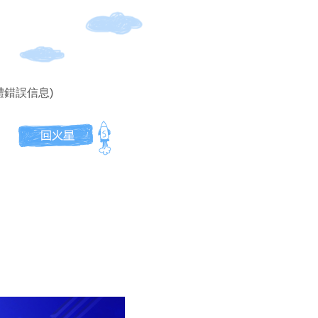
體錯誤信息)