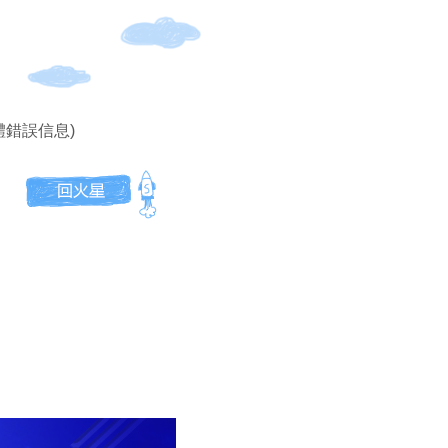
體錯誤信息)