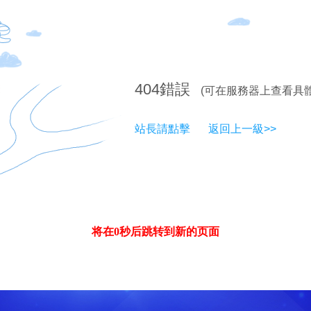
404
錯誤
(可在服務器上查看具
站長請點擊
返回上一級>>