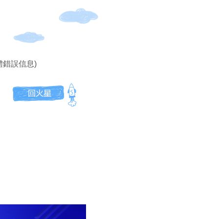
體錯誤信息)