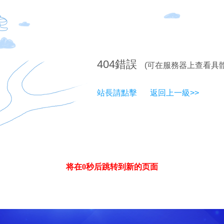
404
錯誤
(可在服務器上查看具
站長請點擊
返回上一級>>