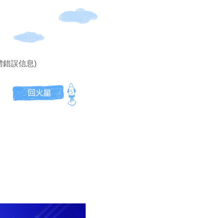
體錯誤信息)