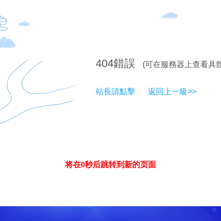
404
錯誤
(可在服務器上查看具
站長請點擊
返回上一級>>