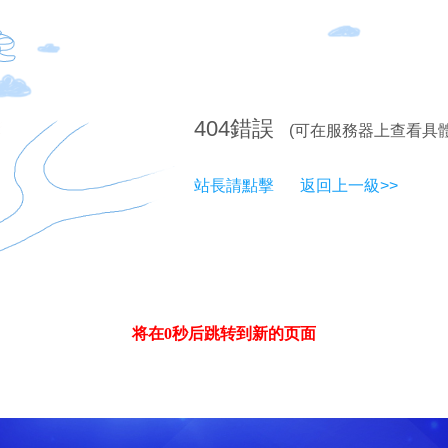
404
錯誤
(可在服務器上查看具
站長請點擊
返回上一級>>