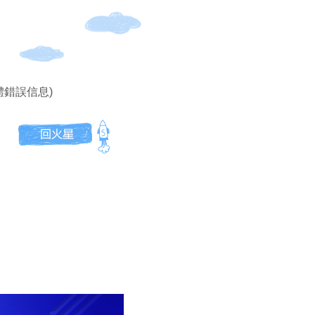
體錯誤信息)