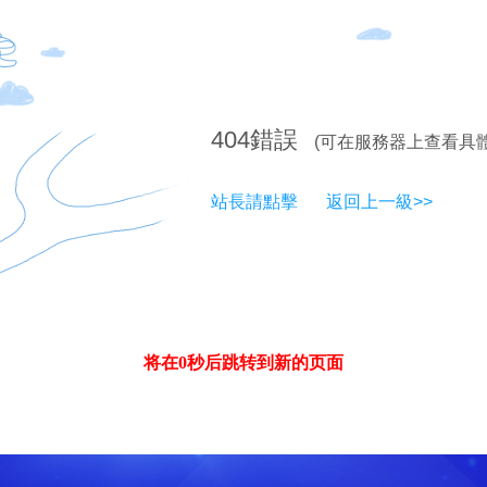
404
錯誤
(可在服務器上查看具
站長請點擊
返回上一級>>