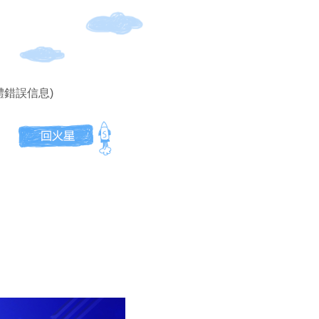
體錯誤信息)