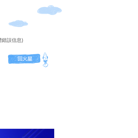
體錯誤信息)