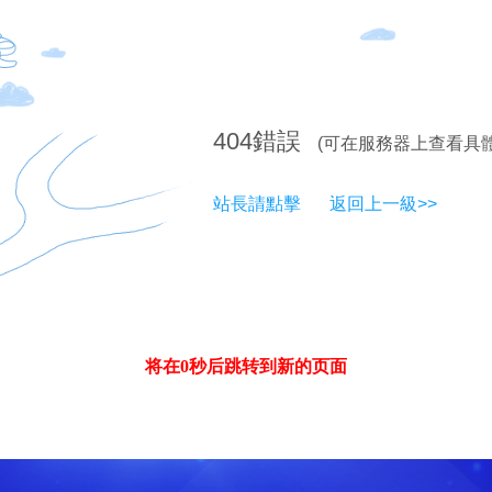
404
錯誤
(可在服務器上查看具
站長請點擊
返回上一級>>