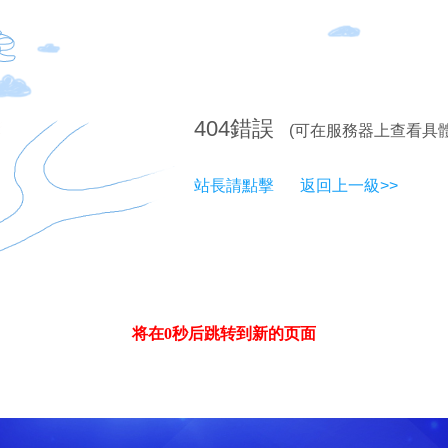
404
錯誤
(可在服務器上查看具
站長請點擊
返回上一級>>