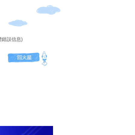
體錯誤信息)