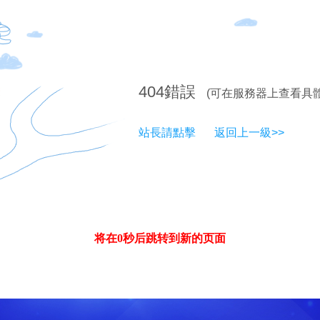
404
錯誤
(可在服務器上查看具
站長請點擊
返回上一級>>