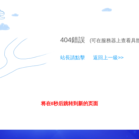
404
錯誤
(可在服務器上查看具
站長請點擊
返回上一級>>